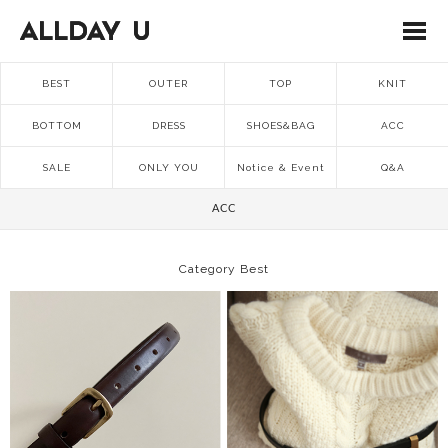
BEST
OUTER
TOP
KNIT
BOTTOM
DRESS
SHOES&BAG
ACC
SALE
ONLY YOU
Notice & Event
Q&A
ACC
Category Best