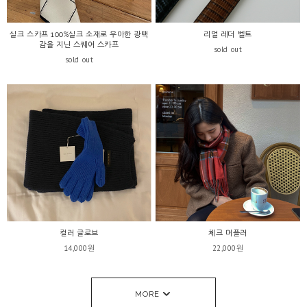
실크 스카프 100%실크 소재로 우아한 광택
리얼 레더 벨트
감을 지닌 스퀘어 스카프
sold out
sold out
컬러 글로브
체크 머플러
14,000원
22,000원
MORE