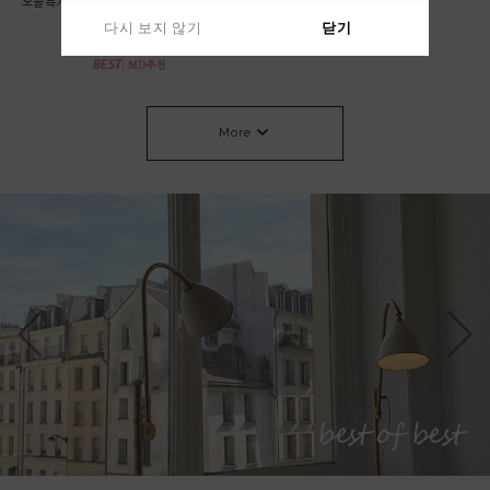
*오늘특가 58000->53000 베이지,차콜 당
린넨 가디건
일출고* 롤 라운드 니트
64,000원
다시 보지 않기
다시 보지 않기
닫기
닫기
53,000원
More