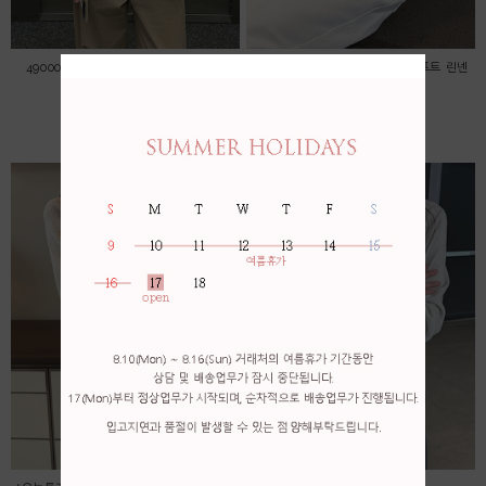
49000->45000 자수 레이스 블라우스
*오늘특가! 56000->53000 * 소프트 린넨
가디건
45,000원
53,000원