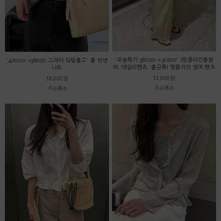
*오늘특가 36000->31000* [링클라인쿨썸
*42000->38000 그레이 당일출고* 쿨 린넨
머, 데일리팬츠, 출근룩] 링클라인 썸머 팬츠
니트
31,000원
38,000원