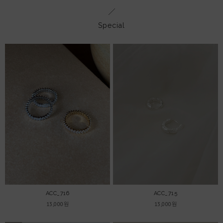
Special
ACC_716
ACC_715
13,000원
13,000원