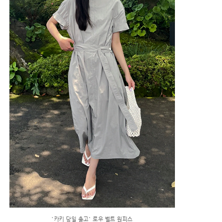
*카키 당일 출고* 로우 벨트 원피스