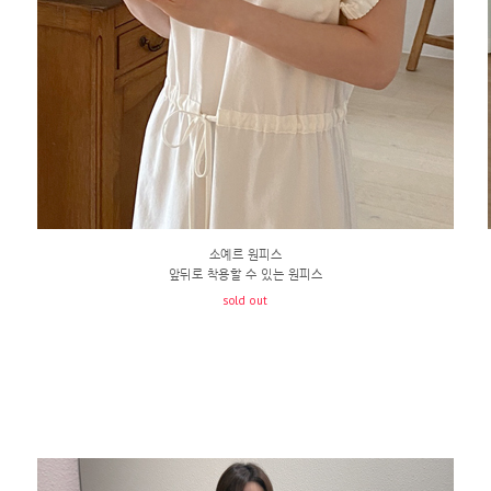
소예르 원피스
앞뒤로 착용할 수 있는 원피스
sold out