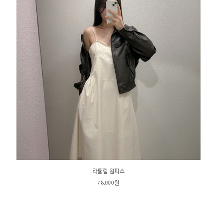
라튤립 원피스
78,000원