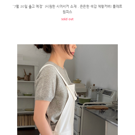
*7월 20일 출고 예정* [시원한 시어서커 소재 , 은은한 색감 체형커버] 플레르
원피스
sold out