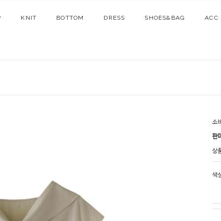
P
KNIT
BOTTOM
DRESS
SHOES&BAG
ACC
소
판
상
색