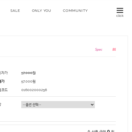
SALE
ONLY YOU
COMMUNITY
click
비자가
57,000원
매가
57,000
원
품코드
016002000256
상
0
총 상품 금액
원