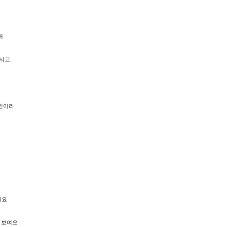
해
해지고
인이라
예요
 보여요