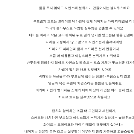
힘을 주지 않아도 자연스레 분위기가 만들어지는 블라우스예요
부드럽게 흐르는 드레이프 넥라인에 길게 이어지는 타이 디테일을 더
하나의 블라우스로 다양한 실루엣을 연출할 수 있어요
타이를 어깨의 작은 고리에 끼워 뒤로 길게 넘기면 앞모습은 한층 간결
타이를 고정하지 않고 앞으로 자연스럽게 흘려내리면
드레이프 넥라인과 함께 부드러운 선이 만들어져
조금 더 여유롭고 여성스러운 분위기로 바뀌어요
반듯하게 정리하지 않아도 자연스럽게 흐르는 모습 자체가 멋스러운 디자
가볍게 입기만 해도 밋밋하지 않아요
넥라인은 목선을 따라 부드럽게 접히는 정도라 부담스럽지 않고
얼굴과 목선 주변에 자연스러운 볼륨을 만들어줘요
여기에 가볍게 떨어지는 소재가 더해져 상체 라인을 따라 붙지 않고
차르르 흐르는 실루엣으로 착용돼요
팬츠와 함께하면 조금 더 모던하고 세련되게,
스커트와 매치하면 부드럽고 여성스럽게 분위기가 달라지는 블라우스
화이트는 드레이프와 타이 디테일이 깨끗하게 살아나는_
베이지는 은은한 톤과 흐르는 실루엣이 어우러져 한층 차분하고 고급스럽게