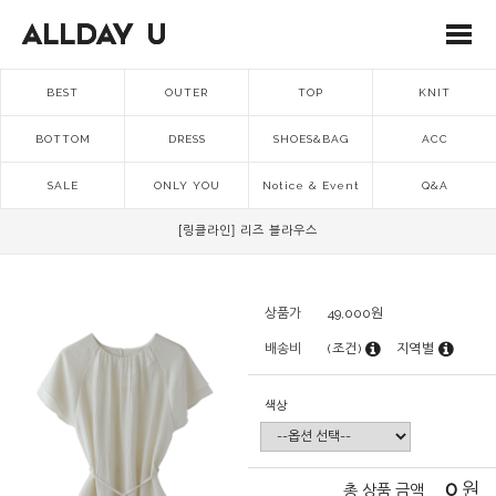
BEST
OUTER
TOP
KNIT
BOTTOM
DRESS
SHOES&BAG
ACC
SALE
ONLY YOU
Notice & Event
Q&A
[링클라인] 리즈 블라우스
상품가
49,000
원
배송비
(조건)
지역별
색상
0
원
총 상품 금액