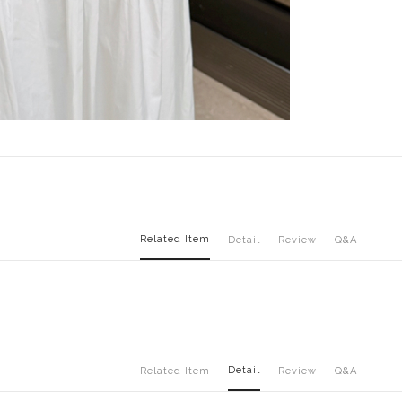
Related Item
Detail
Review
Q&A
Detail
Related Item
Review
Q&A