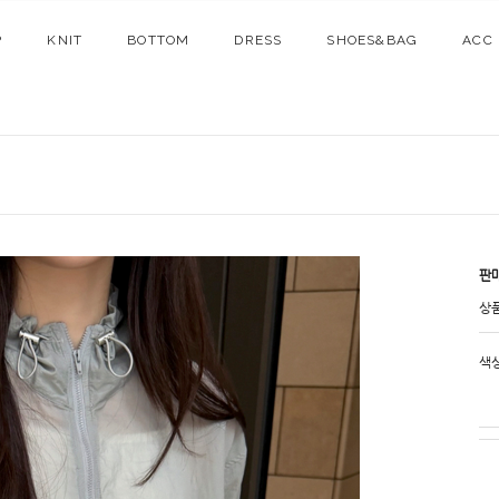
P
KNIT
BOTTOM
DRESS
SHOES&BAG
ACC
판
상
색