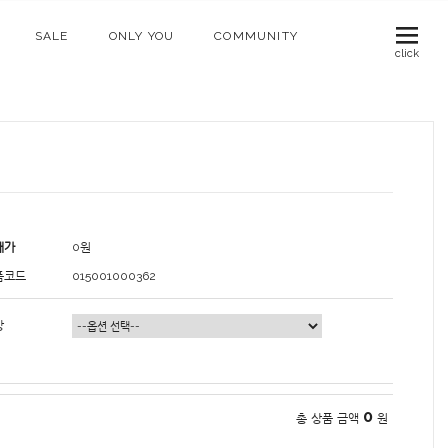
SALE
ONLY YOU
COMMUNITY
click
매가
0
원
품코드
015001000362
상
0
총 상품 금액
원