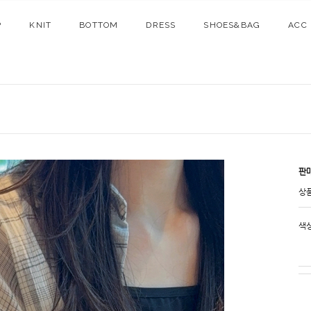
P
KNIT
BOTTOM
DRESS
SHOES&BAG
ACC
판
상
색