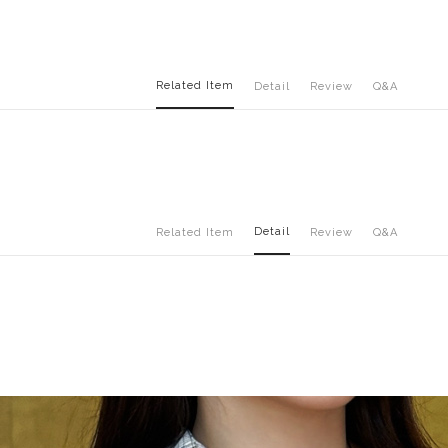
Related Item
Detail
Review
Q&A
Detail
Related Item
Review
Q&A