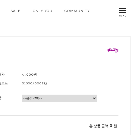
SALE
ONLY YOU
COMMUNITY
click
매가
53,000
원
품코드
016003000213
상
0
총 상품 금액
원