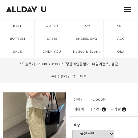
BEST
OUTER
TOP
KNIT
BOTTOM
DRESS
SHOES&BAG
ACC
SALE
ONLY YOU
Notice & Event
Q&A
*오늘특가 36000->31000* [링클라인쿨썸머, 데일리팬츠, 출근
룩] 링클라인 썸머 팬츠
상품가
31,000
원
배송비
(조건)
지역별
색상