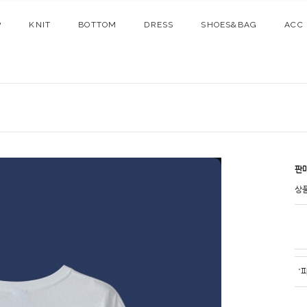
P
KNIT
BOTTOM
DRESS
SHOES&BAG
ACC
판
상
*