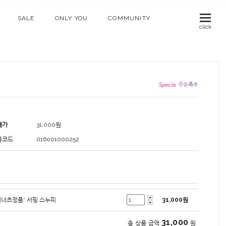
SALE
ONLY YOU
COMMUNITY
click
매가
31,000
원
품코드
016001000252
피너츠정품* 서핑 스누피
31,000
원
31,000
총 상품 금액
원