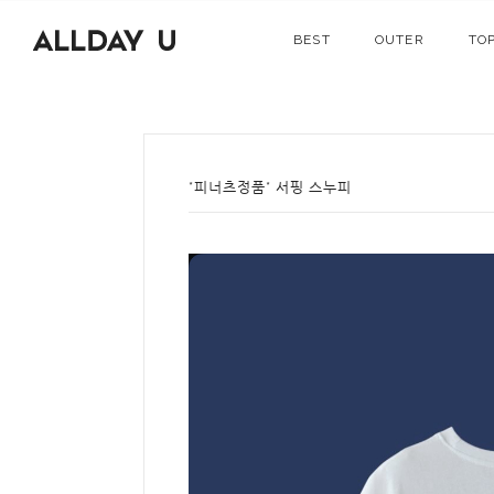
BEST
OUTER
TO
*피너츠정품* 서핑 스누피