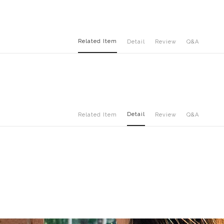
Related Item
Detail
Review
Q&A
Detail
Related Item
Review
Q&A