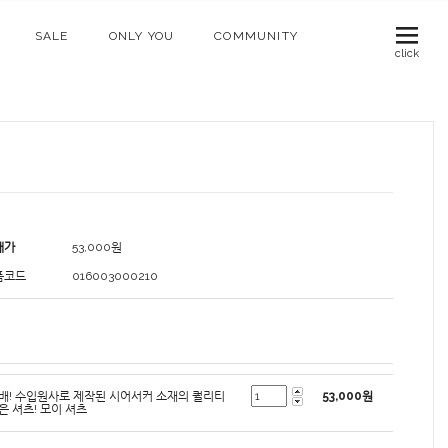
SALE
ONLY YOU
COMMUNITY
click
매가
53,000
원
품코드
016003000210
배! 수입원사로 제작된 시어서커 소재의 퀄리티
53,000
원
은 셔츠! 모이 셔츠