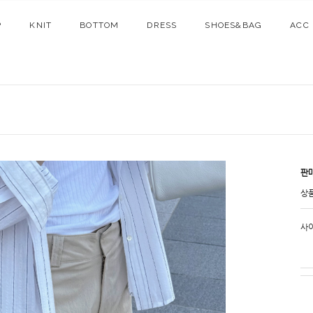
P
KNIT
BOTTOM
DRESS
SHOES&BAG
ACC
판
상
사