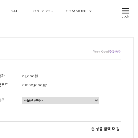
SALE
ONLY YOU
COMMUNITY
click
매가
64,000
원
품코드
018003000391
이즈
0
총 상품 금액
원