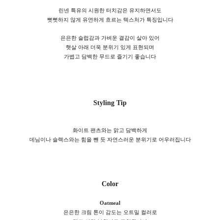
린넨 특유의 시원한 터치감은 유지하면서도
뻣뻣하지 않게 유연하게 흐르는 텍스처가 특징입니다
은은한 슬럽감과 가벼운 결감이 살아 있어
햇살 아래 더욱 분위기 있게 표현되며
가볍고 담백한 무드로 즐기기 좋습니다
Styling Tip
화이트 팬츠와는 맑고 담백하게
데님이나 슬랙스와는 힘을 뺀 듯 자연스러운 분위기로 어우러집니다
Color
Oatmeal
은은한 크림 톤이 감도는 오트밀 컬러로