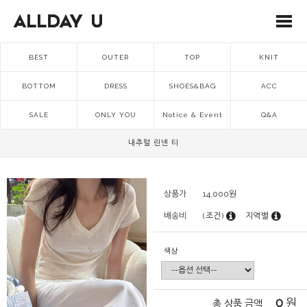
BEST
OUTER
TOP
KNIT
BOTTOM
DRESS
SHOES&BAG
ACC
SALE
ONLY YOU
Notice & Event
Q&A
내추럴 린넨 티
상품가
14,000
원
배송비
(조건)
지역별
색상
0
원
총 상품 금액