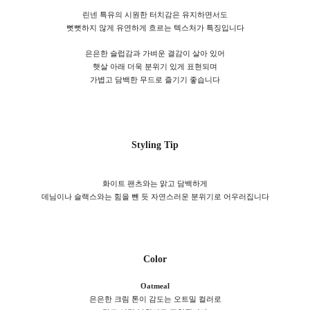
린넨 특유의 시원한 터치감은 유지하면서도
뻣뻣하지 않게 유연하게 흐르는 텍스처가 특징입니다
은은한 슬럽감과 가벼운 결감이 살아 있어
햇살 아래 더욱 분위기 있게 표현되며
가볍고 담백한 무드로 즐기기 좋습니다
Styling Tip
화이트 팬츠와는 맑고 담백하게
데님이나 슬랙스와는 힘을 뺀 듯 자연스러운 분위기로 어우러집니다
Color
Oatmeal
은은한 크림 톤이 감도는 오트밀 컬러로