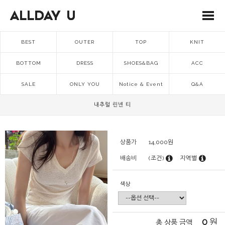
BEST
OUTER
TOP
KNIT
BOTTOM
DRESS
SHOES&BAG
ACC
SALE
ONLY YOU
Notice & Event
Q&A
내추럴 린넨 티
상품가
14,000
원
배송비
(조건)
지역별
색상
0
원
총 상품 금액