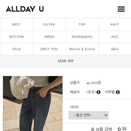
BEST
OUTER
TOP
KNIT
BOTTOM
DRESS
SHOES&BAG
ACC
SALE
ONLY YOU
Notice & Event
Q&A
JEAN 409
상품가
41,000
원
배송비
(조건)
지역별
사이즈
0
원
총 상품 금액