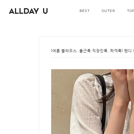
BEST
OUTER
TO
[여름 블라우스 ,출근룩 직장인룩 ,하객룩] 웬디