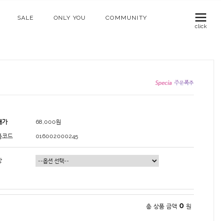
SALE
ONLY YOU
COMMUNITY
click
매가
68,000
원
품코드
016002000245
상
0
총 상품 금액
원