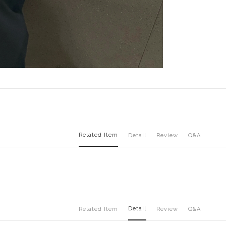
Related Item
Detail
Review
Q&A
Detail
Related Item
Review
Q&A