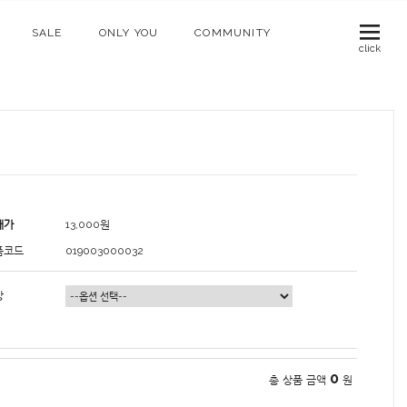
SALE
ONLY YOU
COMMUNITY
click
매가
13,000
원
품코드
019003000032
상
0
총 상품 금액
원