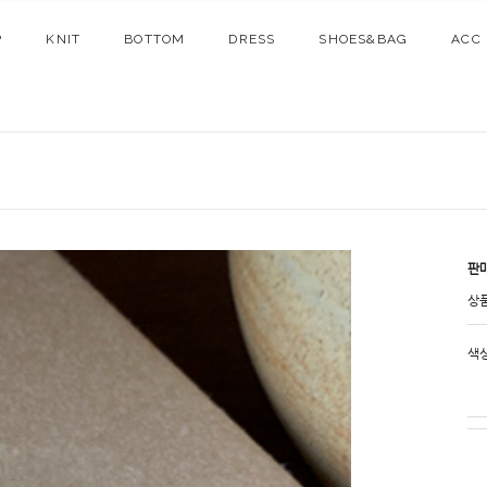
P
KNIT
BOTTOM
DRESS
SHOES&BAG
ACC
판
상
색