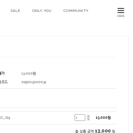
SALE
ONLY YOU
COMMUNITY
click
매가
13,000
원
품코드
019003000031
CC_715
13,000
원
13,000
총 상품 금액
원