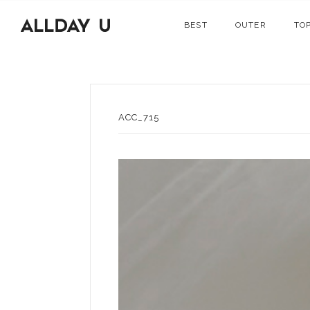
BEST
OUTER
TO
ACC_715