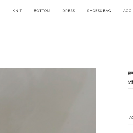
P
KNIT
BOTTOM
DRESS
SHOES&BAG
ACC
판
상
A