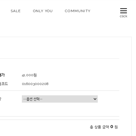
SALE
ONLY YOU
COMMUNITY
click
매가
41,000
원
품코드
016003000208
상
0
총 상품 금액
원