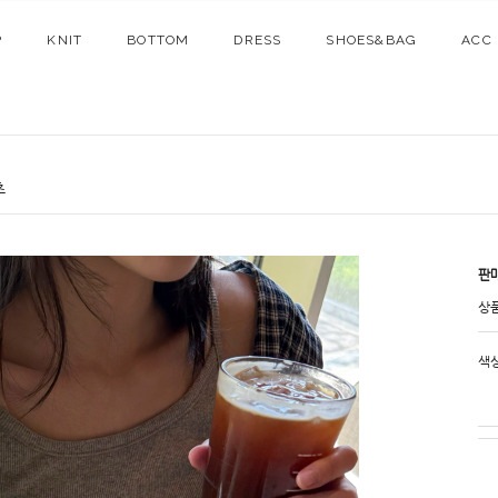
P
KNIT
BOTTOM
DRESS
SHOES&BAG
ACC
츠
판
상
색