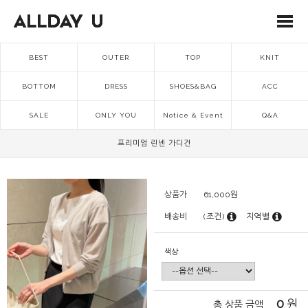
BEST
OUTER
TOP
KNIT
BOTTOM
DRESS
SHOES&BAG
ACC
SALE
ONLY YOU
Notice & Event
Q&A
프리미엄 린넨 가디건
상품가
61,000
원
배송비
(조건)
지역별
색상
0
원
총 상품 금액