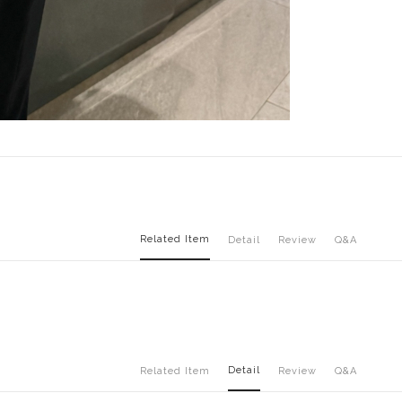
Related Item
Detail
Review
Q&A
Detail
Related Item
Review
Q&A