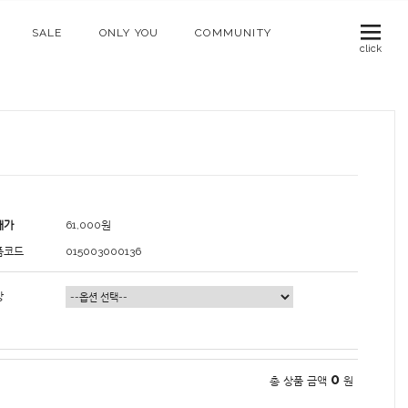
SALE
ONLY YOU
COMMUNITY
click
매가
61,000
원
품코드
015003000136
상
0
총 상품 금액
원