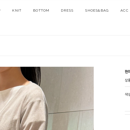
P
KNIT
BOTTOM
DRESS
SHOES&BAG
ACC
판
상
색