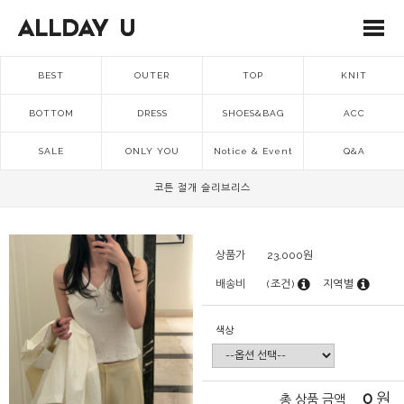
BEST
OUTER
TOP
KNIT
BOTTOM
DRESS
SHOES&BAG
ACC
SALE
ONLY YOU
Notice & Event
Q&A
코튼 절개 슬리브리스
상품가
23,000
원
배송비
(조건)
지역별
색상
0
원
총 상품 금액