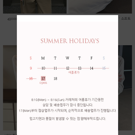
49000->45000 자수 레이스 블라우스
*오늘특가! 무배! 56000->53000 * 소프트
린넨 가디건
45,000원
53,000원