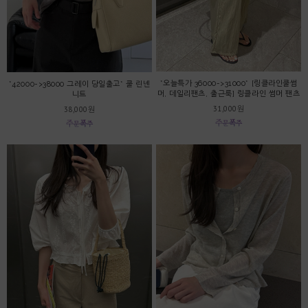
*오늘특가 36000->31000* [링클라인쿨썸
*42000->38000 그레이 당일출고* 쿨 린넨
머, 데일리팬츠, 출근룩] 링클라인 썸머 팬츠
니트
31,000원
38,000원