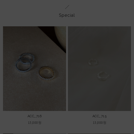
Special
ACC_716
ACC_715
13,000원
13,000원