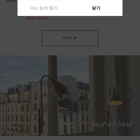
*오늘특가 58000->53000 베이지,차콜 당
린넨 가디건
일출고* 롤 라운드 니트
64,000원
다시 보지 않기
다시 보지 않기
닫기
닫기
53,000원
More