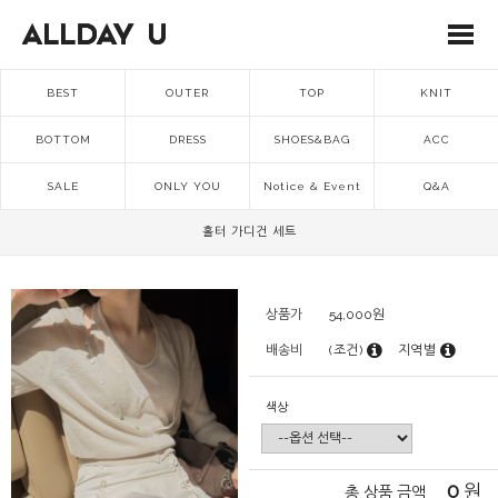
BEST
OUTER
TOP
KNIT
BOTTOM
DRESS
SHOES&BAG
ACC
SALE
ONLY YOU
Notice & Event
Q&A
홀터 가디건 세트
상품가
54,000
원
배송비
(조건)
지역별
색상
0
원
총 상품 금액