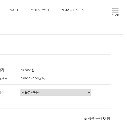
SALE
ONLY YOU
COMMUNITY
click
매가
67,000
원
품코드
018003000385
이즈
0
총 상품 금액
원