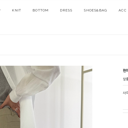
P
KNIT
BOTTOM
DRESS
SHOES&BAG
ACC
판
상
사