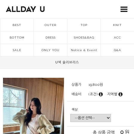
BEST
OUTER
TOP
KNIT
BOTTOM
DRESS
SHOES&BAG
ACC
SALE
ONLY YOU
Notice & Event
Q&A
U넥 슬리브리스
상품가
19,800
원
배송비
(조건)
지역별
색상
0
원
총 상품 금액