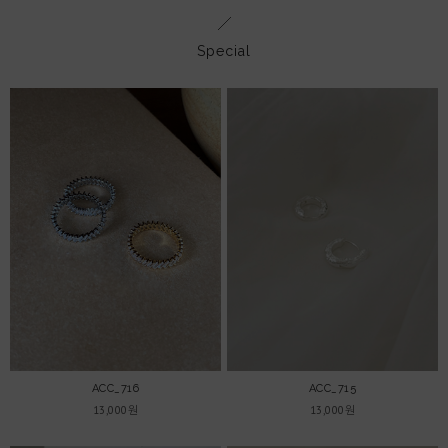
Special
ACC_716
ACC_715
13,000원
13,000원