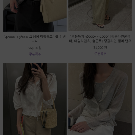
*오늘특가 36000->31000* [링클라인쿨썸
*42000->38000 그레이 당일출고* 쿨 린넨
머, 데일리팬츠, 출근룩] 링클라인 썸머 팬츠
니트
31,000원
38,000원