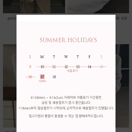
49000->45000 자수 레이스 블라우스
*오늘특가! 56000->53000 * 소프트 린넨
가디건
45,000원
53,000원