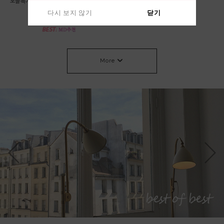
*오늘특가 58000->53000 베이지,차콜 당
린넨 가디건
일출고* 롤 라운드 니트
64,000원
다시 보지 않기
다시 보지 않기
닫기
닫기
53,000원
More