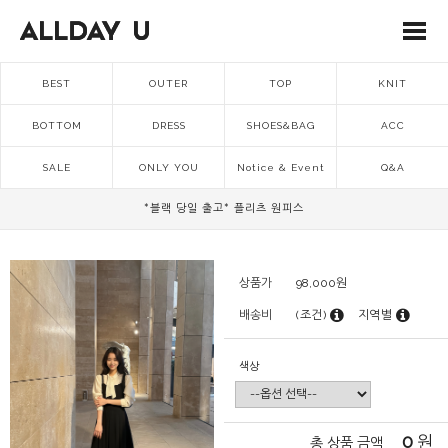
BEST
OUTER
TOP
KNIT
BOTTOM
DRESS
SHOES&BAG
ACC
SALE
ONLY YOU
Notice & Event
Q&A
*블랙 당일 출고* 플리츠 원피스
상품가
98,000
원
배송비
(조건)
지역별
색상
0
원
총 상품 금액