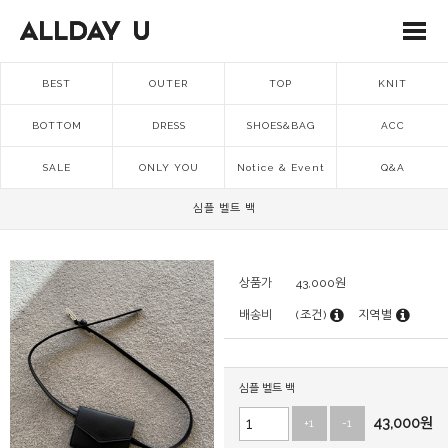
BEST
OUTER
TOP
KNIT
BOTTOM
DRESS
SHOES&BAG
ACC
SALE
ONLY YOU
Notice & Event
Q&A
심플 벨트 백
상품가
43,000
원
배송비
(조건)
지역별
심플 벨트 백
43,000
원
+1
-1