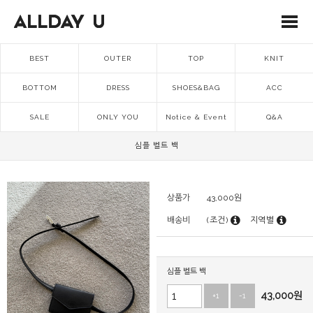
BEST
OUTER
TOP
KNIT
BOTTOM
DRESS
SHOES&BAG
ACC
SALE
ONLY YOU
Notice & Event
Q&A
심플 벨트 백
상품가
43,000
원
배송비
(조건)
지역별
심플 벨트 백
43,000
원
+1
-1