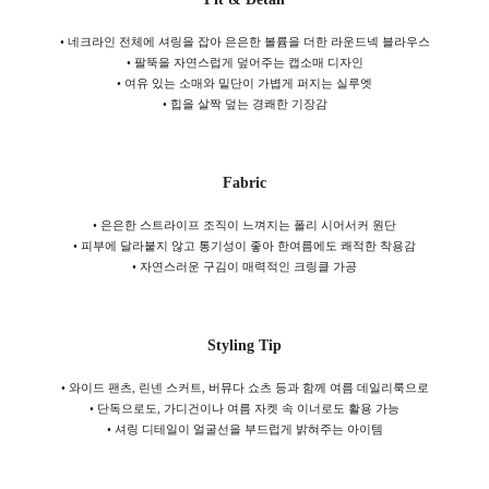
• 네크라인 전체에 셔링을 잡아 은은한 볼륨을 더한 라운드넥 블라우스
• 팔뚝을 자연스럽게 덮어주는 캡소매 디자인
• 여유 있는 소매와 밑단이 가볍게 퍼지는 실루엣
• 힙을 살짝 덮는 경쾌한 기장감
Fabric
• 은은한 스트라이프 조직이 느껴지는 폴리 시어서커 원단
• 피부에 달라붙지 않고 통기성이 좋아 한여름에도 쾌적한 착용감
• 자연스러운 구김이 매력적인 크링클 가공
Styling Tip
• 와이드 팬츠, 린넨 스커트, 버뮤다 쇼츠 등과 함께 여름 데일리룩으로
• 단독으로도, 가디건이나 여름 자켓 속 이너로도 활용 가능
• 셔링 디테일이 얼굴선을 부드럽게 밝혀주는 아이템