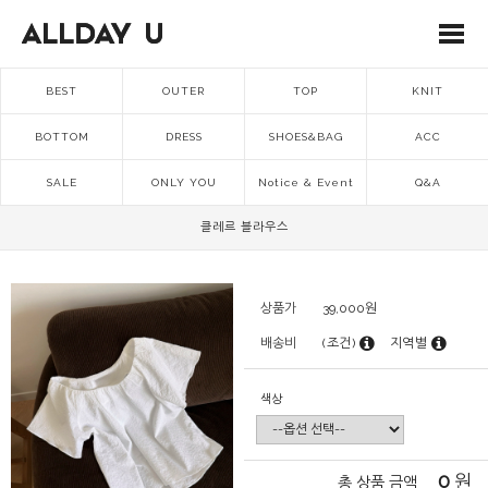
BEST
OUTER
TOP
KNIT
BOTTOM
DRESS
SHOES&BAG
ACC
SALE
ONLY YOU
Notice & Event
Q&A
클레르 블라우스
상품가
39,000
원
배송비
(조건)
지역별
색상
0
원
총 상품 금액