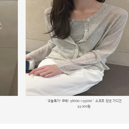
*오늘특가 58000->53000 베이지,차콜 당일출고* 롤 라운드 니트
*오늘특가! 무배! 56000->53000 * 소프트 린넨 가디건
데일리 커브진
53,000원
53,000원
67,000원