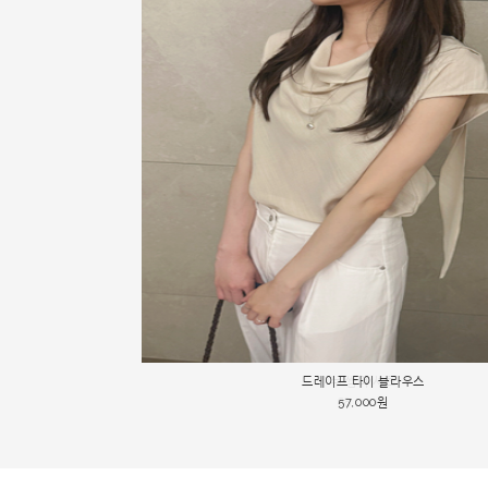
49000->45000 자수 레이스 블라우스
드레이프 타이 블라우스
뉴 썸머 셔츠
45,000원
68,000원
57,000원