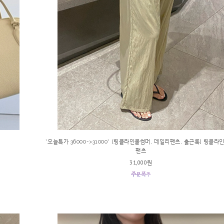
*오늘특가 36000->31000* [링클라인쿨썸머, 데일리팬츠, 출근룩] 링클라
팬츠
31,000원