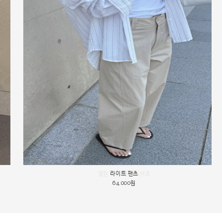
[체형커버 출근룩] 잉크 핀팬츠
엘린 루즈 숄더 티셔츠
라이트 팬츠
64,000원
25,000원
34,000원