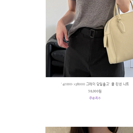
*42000->38000 그레이 당일출고* 쿨 린넨 니트
38,000원