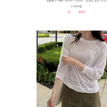
*오늘특가! 무배! 56000->53000 * 소프트 린넨 가디
53,000원