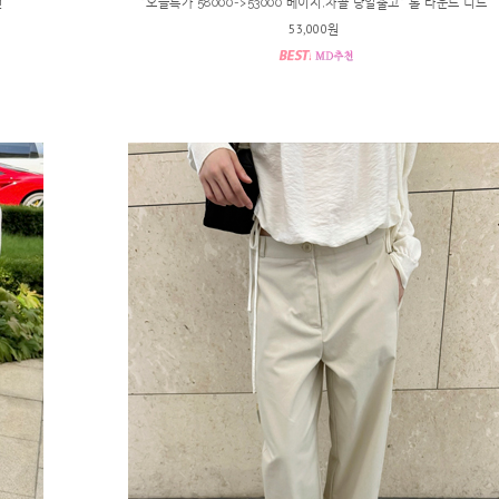
건
*오늘특가 58000->53000 베이지,차콜 당일출고* 롤 라운드 니트
53,000원