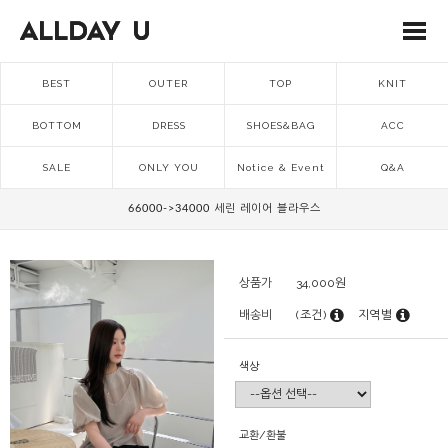
BEST
OUTER
TOP
KNIT
BOTTOM
DRESS
SHOES&BAG
ACC
SALE
ONLY YOU
Notice & Event
Q&A
66000->34000 세린 레이어 블라우스
상품가
34,000
원
배송비
(조건)
지역별
색상
교환/환불