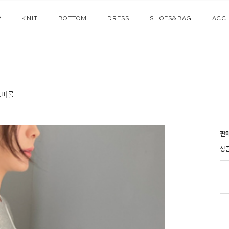
P
KNIT
BOTTOM
DRESS
SHOES&BAG
ACC
오버롤
판
상