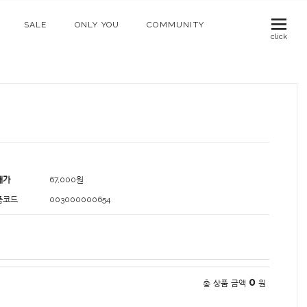
SALE
ONLY YOU
COMMUNITY
click
매가
67,000
원
품코드
003000000654
0
총 상품 금액
원