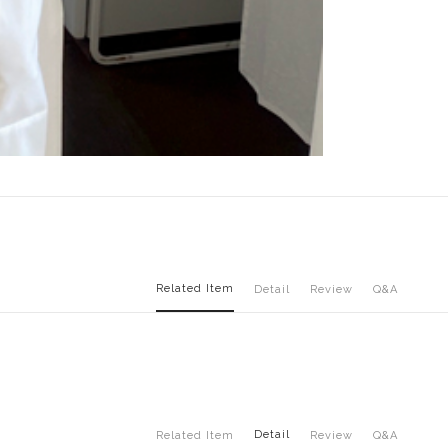
Related Item
Detail
Review
Q&A
Detail
Related Item
Review
Q&A