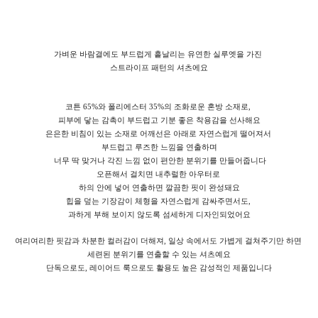
가벼운 바람결에도 부드럽게 흩날리는 유연한 실루엣을 가진
스트라이프 패턴의 셔츠에요
코튼 65%와 폴리에스터 35%의 조화로운 혼방 소재로,
피부에 닿는 감촉이 부드럽고 기분 좋은 착용감을 선사해요
은은한 비침이 있는 소재로 어깨선은 아래로 자연스럽게 떨어져서
부드럽고 루즈한 느낌을 연출하며
너무 딱 맞거나 각진 느낌 없이 편안한 분위기를 만들어줍니다
오픈해서 걸치면 내추럴한 아우터로
하의 안에 넣어 연출하면 깔끔한 핏이 완성돼요
힙을 덮는 기장감이 체형을 자연스럽게 감싸주면서도,
과하게 부해 보이지 않도록 섬세하게 디자인되었어요
여리여리한 핏감과 차분한 컬러감이 더해져, 일상 속에서도 가볍게 걸쳐주기만 하면
세련된 분위기를 연출할 수 있는 셔츠예요
단독으로도, 레이어드 룩으로도 활용도 높은 감성적인 제품입니다