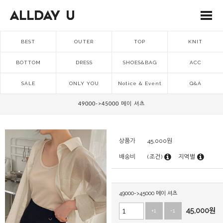
BEST
OUTER
TOP
KNIT
BOTTOM
DRESS
SHOES&BAG
ACC
SALE
ONLY YOU
Notice & Event
Q&A
49000->45000 메이 셔츠
상품가
45,000
원
배송비
(조건)
지역별
49000->45000 메이 셔츠
45,000
원
+1
-1