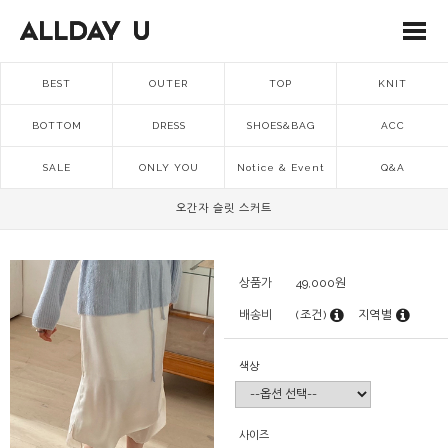
BEST
OUTER
TOP
KNIT
BOTTOM
DRESS
SHOES&BAG
ACC
SALE
ONLY YOU
Notice & Event
Q&A
오간자 슬릿 스커트
상품가
49,000
원
배송비
(조건)
지역별
색상
사이즈