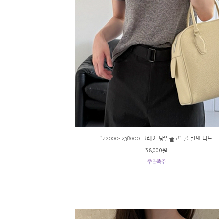
*42000->38000 그레이 당일출고* 쿨 린넨 니트
38,000원