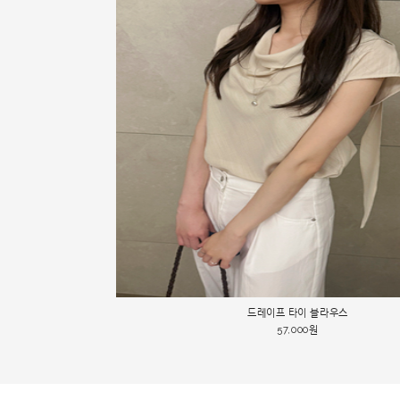
49000->45000 자수 레이스 블라우스
드레이프 타이 블라우스
뉴 썸머 셔츠
45,000원
68,000원
57,000원