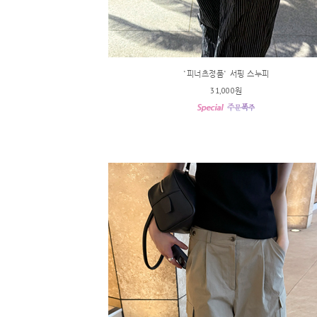
*피너츠정품* 서핑 스누피
31,000원