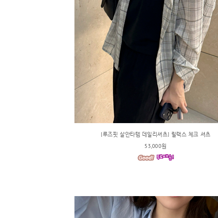
[루즈핏 살안타템 데일리셔츠] 릴랙스 체크 셔츠
53,000원