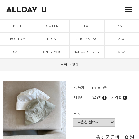
BEST
OUTER
TOP
KNIT
BOTTOM
DRESS
SHOES&BAG
ACC
SALE
ONLY YOU
Notice & Event
Q&A
모아 버킷햇
상품가
16,000
원
배송비
(조건)
지역별
색상
0
원
총 상품 금액