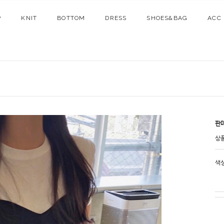
P
KNIT
BOTTOM
DRESS
SHOES&BAG
ACC
판
상
색