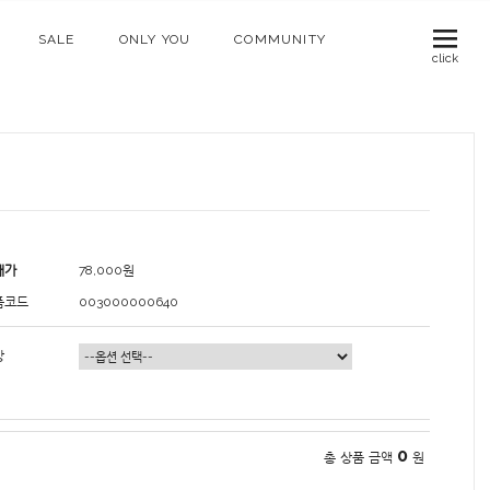
SALE
ONLY YOU
COMMUNITY
click
매가
78,000
원
품코드
003000000640
상
0
총 상품 금액
원