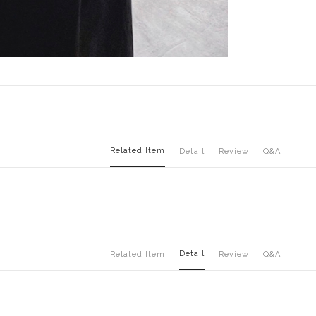
Related Item
Detail
Review
Q&A
Detail
Related Item
Review
Q&A