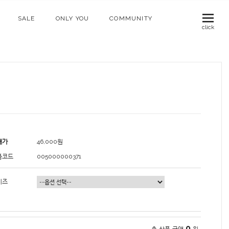
SALE
ONLY YOU
COMMUNITY
click
매가
46,000
원
품코드
005000000371
이즈
0