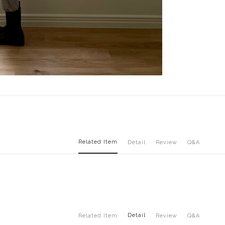
Related Item
Detail
Review
Q&A
Detail
Related Item
Review
Q&A