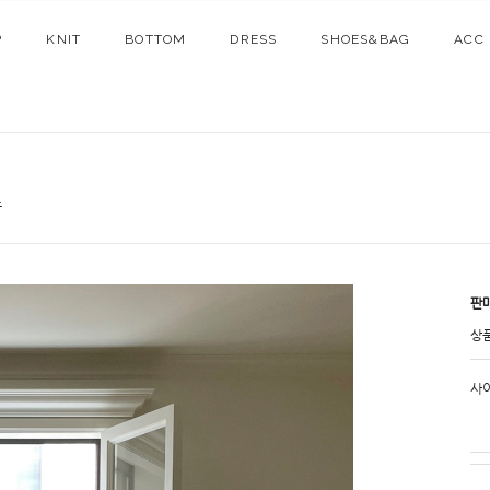
P
KNIT
BOTTOM
DRESS
SHOES&BAG
ACC
츠
판
상
사