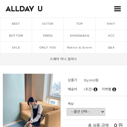
BEST
OUTER
TOP
KNIT
BOTTOM
DRESS
SHOES&BAG
ACC
SALE
ONLY YOU
Notice & Event
Q&A
스퀘어 미니 원피스
상품가
63,000
원
배송비
(조건)
지역별
색상
0
원
총 상품 금액