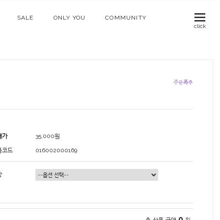
SALE
ONLY YOU
COMMUNITY
click
매가
35,000
원
품코드
016002000169
상
0