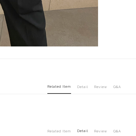
Related Item
Detail
Review
Q&A
Detail
Related Item
Review
Q&A