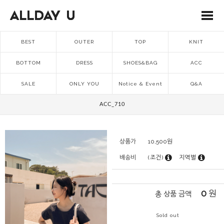
BEST
OUTER
TOP
KNIT
BOTTOM
DRESS
SHOES&BAG
ACC
SALE
ONLY YOU
Notice & Event
Q&A
ACC_710
상품가
10,500
원
배송비
(조건)
지역별
0
원
총 상품 금액
Sold out