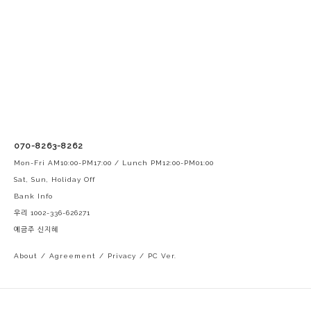
070-8263-8262
Mon-Fri AM10:00-PM17:00 / Lunch PM12:00-PM01:00
Sat, Sun, Holiday Off
Bank Info
우리 1002-336-626271
예금주 신지혜
About
/
Agreement
/
Privacy
/
PC Ver.