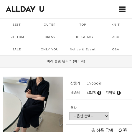
BEST
OUTER
TOP
KNIT
BOTTOM
DRESS
SHOES&BAG
ACC
SALE
ONLY YOU
Notice & Event
Q&A
마레 슬릿 원피스 (베이지)
상품가
19,000
원
배송비
(조건)
지역별
색상
0
원
총 상품 금액