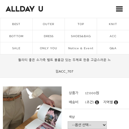
BEST
OUTER
TOP
KNIT
BOTTOM
DRESS
SHOES&BAG
ACC
SALE
ONLY YOU
Notice & Event
Q&A
퀄리티 좋은 소가죽 벨트 볼륨감 있는 두께로 한층 고급스러운 느
낌ACC_707
상품가
17,000
원
배송비
(조건)
지역별
색상